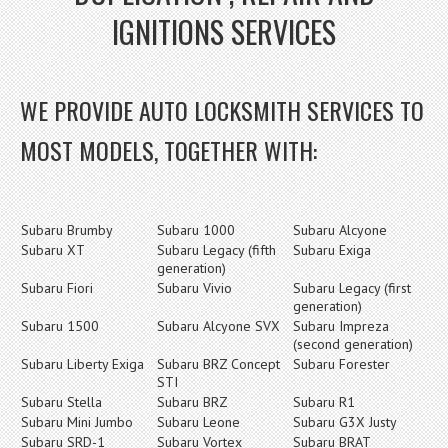
IGNITIONS SERVICES
WE PROVIDE AUTO LOCKSMITH SERVICES TO
MOST MODELS, TOGETHER WITH:
Subaru Brumby
Subaru 1000
Subaru Alcyone
Subaru XT
Subaru Legacy (fifth
Subaru Exiga
generation)
Subaru Fiori
Subaru Vivio
Subaru Legacy (first
generation)
Subaru 1500
Subaru Alcyone SVX
Subaru Impreza
(second generation)
Subaru Liberty Exiga
Subaru BRZ Concept
Subaru Forester
STI
Subaru Stella
Subaru BRZ
Subaru R1
Subaru Mini Jumbo
Subaru Leone
Subaru G3X Justy
Subaru SRD-1
Subaru Vortex
Subaru BRAT