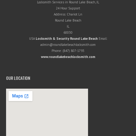
Locksmith Services in Round Lake Beach, IL
24 Hour Support
Address:
Chariot Ln
Round Lake Beach
IL
60030
USA
Locksmith & Security Round Lake Beach
Email:
admin@roundlakebeachlocksmith.com
Phone:
(847) 807-1793
www.roundlakebeachlocksmith.com
OUR LOCATION