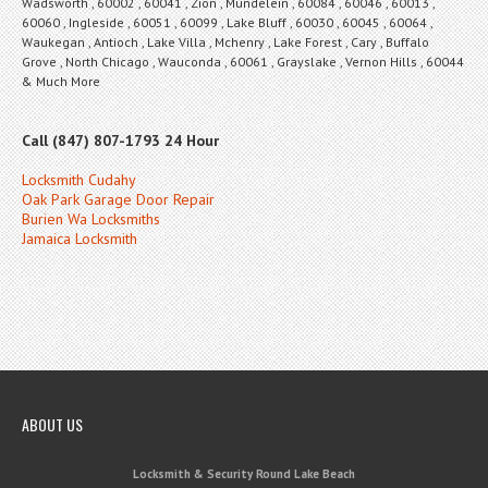
Wadsworth , 60002 , 60041 , Zion , Mundelein , 60084 , 60046 , 60013 ,
60060 , Ingleside , 60051 , 60099 , Lake Bluff , 60030 , 60045 , 60064 ,
Waukegan , Antioch , Lake Villa , Mchenry , Lake Forest , Cary , Buffalo
Grove , North Chicago , Wauconda , 60061 , Grayslake , Vernon Hills , 60044
& Much More
Call (847) 807-1793 24 Hour
Locksmith Cudahy
Oak Park Garage Door Repair
Burien Wa Locksmiths
Jamaica Locksmith
ABOUT US
Locksmith & Security Round Lake Beach