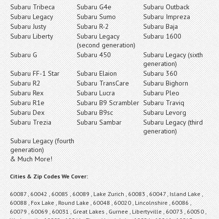
Subaru Tribeca
Subaru G4e
Subaru Outback
Subaru Legacy
Subaru Sumo
Subaru Impreza
Subaru Justy
Subaru R-2
Subaru Baja
Subaru Liberty
Subaru Legacy
Subaru 1600
(second generation)
Subaru G
Subaru 450
Subaru Legacy (sixth
generation)
Subaru FF-1 Star
Subaru Elaion
Subaru 360
Subaru R2
Subaru TransCare
Subaru Bighorn
Subaru Rex
Subaru Lucra
Subaru Pleo
Subaru R1e
Subaru B9 Scrambler
Subaru Traviq
Subaru Dex
Subaru B9sc
Subaru Levorg
Subaru Trezia
Subaru Sambar
Subaru Legacy (third
generation)
Subaru Legacy (fourth
generation)
& Much More!
Cities & Zip Codes We Cover:
60087 , 60042 , 60085 , 60089 , Lake Zurich , 60083 , 60047 , Island Lake ,
60088 , Fox Lake , Round Lake , 60048 , 60020 , Lincolnshire , 60086 ,
60079 , 60069 , 60031 , Great Lakes , Gurnee , Libertyville , 60073 , 60050 ,